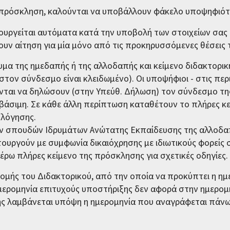
α πρόσκληση, καλούνται να υποβάλλουν φάκελο υποψηφιό
ιουργείται αυτόματα κατά την υποβολή των στοιχείων σας 
υν αίτηση για μία μόνο από τις προκηρυσσόμενες θέσεις 
μα της ημεδαπής ή της αλλοδαπής και κείμενο διδακτορι
τον σύνδεσμο είναι κλειδωμένο). Οι υποψήφιοι - στις περ
ύνται να δηλώσουν (στην Υπεύθ. Δήλωση) τον σύνδεσμο τ
βάσιμη. Σε κάθε άλλη περίπτωση καταθέτουν το πλήρες κε
ολόγησης.
τλων σπουδών Ιδρυμάτων Ανώτατης Εκπαίδευσης της αλλοδ
ουργούν με συμφωνία δικαιόχρησης με ιδιωτικούς φορείς
ω πλήρες κείμενο της πρόσκλησης για σχετικές οδηγίες.
ομής του Διδακτορικού, από την οποία να προκύπτει η ημ
η ημερομηνία επιτυχούς υποστήριξης δεν αφορά στην ημερο
ής λαμβάνεται υπόψη η ημερομηνία που αναγράφεται πάνω