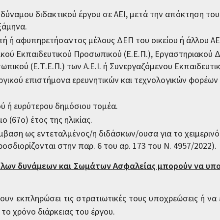
οδύναμου διδακτικού έργου σε ΑΕΙ, μετά την απόκτηση το
ξάμηνα.
τή ή αφυπηρετήσαντος μέλους ΔΕΠ του οικείου ή άλλου ΑΕ
ιδικού Εκπαιδευτικού Προσωπικού (Ε.Ε.Π.), Εργαστηριακού Δ
πικού (Ε.Τ.Ε.Π.) των Α.Ε.Ι. ή Συνεργαζόμενου Εκπαιδευτικ
υργικού επιστήμονα ερευνητικών και τεχνολογικών φορέων τ
κού ή ευρύτερου δημόσιου τομέα.
ο (67ο) έτος της ηλικίας.
ύμβαση ως εντεταλμένος/η διδάσκων/ουσα για το χειμεριν
διορίζονται στην παρ. 6 του αρ. 173 του Ν. 4957/2022).
νόπλων δυνάμεων και Σωμάτων Ασφαλείας μπορούν να υπ
χουν εκπληρώσει τις στρατιωτικές τους υποχρεώσεις ή να 
το χρόνο διάρκειας του έργου.