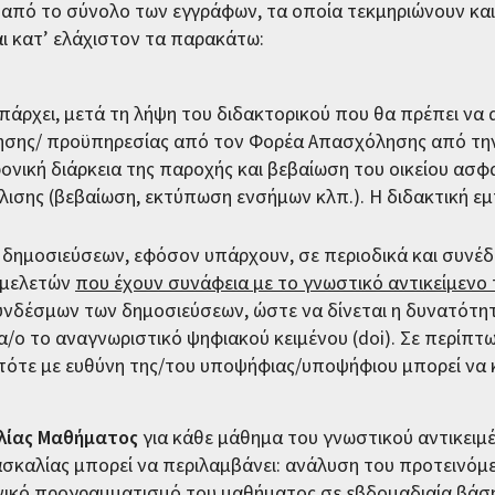
από το σύνολο των εγγράφων, τα οποία τεκμηριώνουν και
ι κατ’ ελάχιστον τα παρακάτω:
πάρχει, μετά τη λήψη του διδακτορικού που θα πρέπει να
σης/ προϋπηρεσίας από τον Φορέα Απασχόλησης από την 
ονική διάρκεια της παροχής και βεβαίωση του οικείου ασ
λισης (βεβαίωση, εκτύπωση ενσήμων κλπ.). Η διδακτική ε
 δημοσιεύσεων, εφόσον υπάρχουν, σε περιοδικά και συνέδ
ι μελετών
που έχουν συνάφεια με το γνωστικό αντικείμενο 
νδέσμων των δημοσιεύσεων, ώστε να δίνεται η δυνατότητ
/ο το αναγνωριστικό ψηφιακού κειμένου (doi). Σε περίπτ
τότε με ευθύνη της/του υποψήφιας/υποψήφιου μπορεί να κ
λίας Μαθήματος
για κάθε μάθημα του γνωστικού αντικειμέ
σκαλίας μπορεί να περιλαμβάνει: ανάλυση του προτεινόμ
νικό προγραμματισμό του μαθήματος σε εβδομαδιαία βάσ