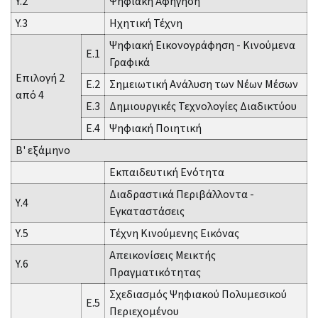
Y.2
Ψηφιακή Αφήγηση
Y.3
Ηχητική Τέχνη
Ψηφιακή Εικονογράφηση - Κινούμενα
Ε.1
Γραφικά
Επιλογή 2
Ε.2
Σημειωτική Ανάλυση των Νέων Μέσων
από 4
Ε.3
Δημιουργικές Τεχνολογίες Διαδικτύου
Ε.4
Ψηφιακή Ποιητική
Β' εξάμηνο
Εκπαιδευτική Ενότητα
Διαδραστικά Περιβάλλοντα -
Υ.4
Εγκαταστάσεις
Υ.5
Τέχνη Κινούμενης Εικόνας
Απεικονίσεις Μεικτής
Υ.6
Πραγματικότητας
Σχεδιασμός Ψηφιακού Πολυμεσικού
Ε.5
Περιεχομένου