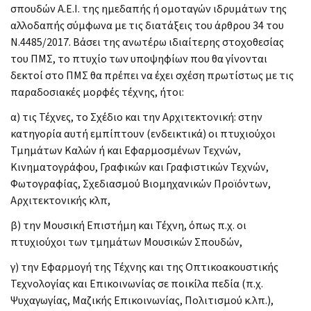
σπουδών Α.Ε.Ι. της ημεδαπής ή ομοταγών ιδρυμάτων της
αλλοδαπής σύμφωνα με τις διατάξεις του άρθρου 34 του
Ν.4485/2017. Βάσει της ανωτέρω ιδιαίτερης στοχοθεσίας
του ΠΜΣ, το πτυχίο των υποψηφίων που θα γίνονται
δεκτοί στο ΠΜΣ θα πρέπει να έχει σχέση πρωτίστως με τις
παραδοσιακές μορφές τέχνης, ήτοι:
α) τις Τέχνες, το Σχέδιο και την Αρχιτεκτονική: στην
κατηγορία αυτή εμπίπτουν (ενδεικτικά) οι πτυχιούχοι
Τμημάτων Καλών ή και Εφαρμοσμένων Τεχνών,
Κινηματογράφου, Γραφικών και Γραφιστικών Τεχνών,
Φωτογραφίας, Σχεδιασμού Βιομηχανικών Προϊόντων,
Αρχιτεκτονικής κλπ,
β) την Μουσική Επιστήμη και Τέχνη, όπως π.χ. οι
πτυχιούχοι των τμημάτων Μουσικών Σπουδών,
γ) την Εφαρμογή της Τέχνης και της Οπτικοακουστικής
Τεχνολογίας και Επικοινωνίας σε ποικίλα πεδία (π.χ.
Ψυχαγωγίας, Μαζικής Επικοινωνίας, Πολιτισμού κ.λπ.),