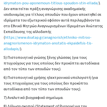
idrymaton-pou-aponemoun-titlous-spoudon-stin-ellada/
).
Δεν απαιτείται πράξη αναγνώρισης ακαδημαϊκής
ισοδυναμίας για τίτλους σπουδών που έχουν αποκτηθεί σε
ιδρύματα του εξωτερικού εφόσον αυτά περιλαμβάνονται
στο Εθνικό Μητρώο Αναγνωρισμένων Ιδρυμάτων Ανώτατης
Εκπαίδευσης της αλλοδαπής
(
https://www.doatap.gr/anagnorish/ethniko-mitroo-
anagnorismenon-idrymaton-anotatis-ekpaidefsis-tis-
allodapis/
).
5) Πιστοποιητικό γνώσης ξένης γλώσσας (για τους
πτυχιούχους για τους οποίους δεν προκύπτει αυτοδίκαια
από τον τύπο των σπουδών τους).
6) Πιστοποιητικό χρήσης ηλεκτρονικού υπολογιστή (για
τους πτυχιούχους για τους οποίους δεν προκύπτει
αυτοδίκαια από τον τύπο των σπουδών τους).
7) Αναλυτικό βιογραφικό σημείωμα.
8) Δήλωση σκοπού (Statement of Purpose) για την