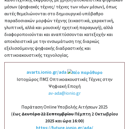
καλλιτεχνικής έκφρασης με χρήση αποκλειστικά ψηφιακών
μέσων (ψηφιακές τέχνες/ τέχνες των νέων μέσων), όπως
αυτές θεμελιώνονται στο δημιουργικό υπόβαθρο
παραδοσιακών μορφών τέχνης (εικαστικά, χαρακτική,
γλυπτική, αλλά και μουσική/ ηχητική παραγωγή), αλλά
διαφοροποιούνται και αναπτύσσονται κατεξοχήν και
αποκλειστικά με την ενσωμάτωση της διαρκώς
εξελισσόμενης ψηφιακής διαδραστικής και
οπτικοακουστικής τεχνολογίας.
avarts.ionio.gr/ada
Ιστοχώρος ΠΜΣ Οπτικοακουστικές Τέχνες στην
Ψηφιακή Εποχή
av-ada@ionio.gr
Παράταση Online Υποβολής Αιτήσεων 2025
(
έως
Δευτέρα 22 Σεπτεμβρίου
Πέμπτη 2 Οκτωβρίου
2025 και ώρα 16:00
)
https://future.ionio.gr/ada/