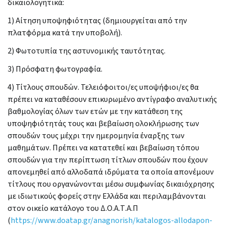
δικαιολογητικά:
1) Αίτηση υποψηφιότητας (δημιουργείται από την
πλατφόρμα κατά την υποβολή).
2) Φωτοτυπία της αστυνομικής ταυτότητας.
3) Πρόσφατη φωτογραφία.
4) Τίτλους σπουδών. Τελειόφοιτοι/ες υποψήφιοι/ες θα
πρέπει να καταθέσουν επικυρωμένο αντίγραφο αναλυτικής
βαθμολογίας όλων των ετών με την κατάθεση της
υποψηφιότητάς τους και βεβαίωση ολοκλήρωσης των
σπουδών τους μέχρι την ημερομηνία έναρξης των
μαθημάτων. Πρέπει να κατατεθεί και βεβαίωση τόπου
σπουδών για την περίπτωση τίτλων σπουδών που έχουν
απονεμηθεί από αλλοδαπά ιδρύματα τα οποία απονέμουν
τίτλους που οργανώνονται μέσω συμφωνίας δικαιόχρησης
με ιδιωτικούς φορείς στην Ελλάδα και περιλαμβάνονται
στον οικείο κατάλογο του Δ.Ο.Α.Τ.Α.Π
(
https://www.doatap.gr/anagnorish/katalogos-allodapon-