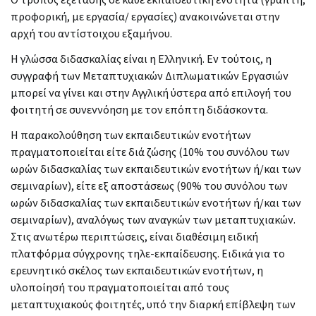
Ο τρόπος εξέτασης σε κάθε εκπαιδευτική ενότητα (γραπτή,
προφορική, με εργασία/ εργασίες) ανακοινώνεται στην
αρχή του αντίστοιχου εξαμήνου.
Η γλώσσα διδασκαλίας είναι η Ελληνική. Εν τούτοις, η
συγγραφή των Μεταπτυχιακών Διπλωματικών Εργασιών
μπορεί να γίνει και στην Αγγλική ύστερα από επιλογή του
φοιτητή σε συνεννόηση με τον επόπτη διδάσκοντα.
Η παρακολούθηση των εκπαιδευτικών ενοτήτων
πραγματοποιείται είτε διά ζώσης (10% του συνόλου των
ωρών διδασκαλίας των εκπαιδευτικών ενοτήτων ή/και των
σεμιναρίων), είτε εξ αποστάσεως (90% του συνόλου των
ωρών διδασκαλίας των εκπαιδευτικών ενοτήτων ή/και των
σεμιναρίων), αναλόγως των αναγκών των μεταπτυχιακών.
Στις ανωτέρω περιπτώσεις, είναι διαθέσιμη ειδική
πλατφόρμα σύγχρονης τηλε-εκπαίδευσης. Ειδικά για το
ερευνητικό σκέλος των εκπαιδευτικών ενοτήτων, η
υλοποίησή του πραγματοποιείται από τους
μεταπτυχιακούς φοιτητές, υπό την διαρκή επίβλεψη των