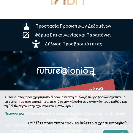
Προστασία Προσωπικών Δεδομένων
Φόρμα Επικοινωνίας και Παραπόνων
Δήλωση Προσβασιμότητας
Ανακάλυψε το δικό σου αύριο
Αυτός ο ιστοχώρος χρησιμοποιεί cookies για τη συλλογή πληροφοριών σχετικά με
τη χρήση του από επισκέπτες, με στόχο την κάλυψη των αναγκών τους καθώς και
τη βελτίωση του περιεχομένου του ιστοχώρου.
To Future@Ionio ανήκει στο οικοσύστημα ιστοχώρων και συστημάτων
Περισσότερα
διαχείρισης Publish@Ionio
Επιλέξτε ποιοι τύποι cookies θέλετε να χρησιμοποιηθούν
και αποτελεί ταυτόχρονα πύλη ενημέρωσης και πλατφόρμα υποβολής
αιτήσεων σε προγράμματα και δράσεις του Ιονίου Πανεπιστημίου