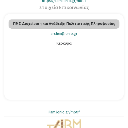
https://ilam.ionio.gr/motif
Στοιχεία Επικοινωνίας
ΠΜΣ Διαχείριση και Ανάδειξη Πολιτιστικής Πληροφορίας
archei@ionio.gr
Κέρκυρα
ilam.ionio.gr/motif